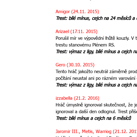
Amigor (24.11. 2015)
Trest: bílé mínus, cejch na 24 měsíců 
Arizael (17.11. 2015)
Porušil mír ve výpovědní lhůtě kouzly. V 
trestu stanovému Plénem RS.
Trest: výmaz z ligy, bílé mínus a cejch 
Gero (30.10. 2015)
Tento hráč jakožto neutrál záměrně prod
počítání neustal ani po rázném varování
Trest: výmaz z ligy, bílé mínus a cejch 
izzabella (21.2. 2016)
Hráč úmyslně ignoroval skutečnost, že 
ignoroval a další den odlognul. Trest při
Trest: bílé mínus a cejch na 6 měsíců
Jaromir III., Metis, Warriog (21.12. 201