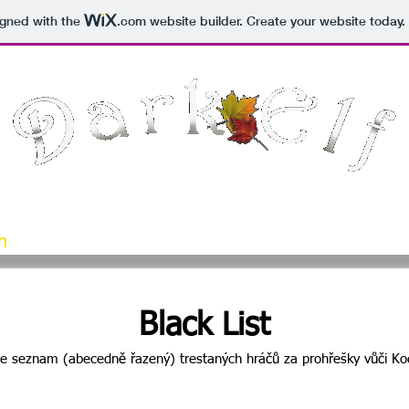
igned with the
.com
website builder. Create your website today.
h
DE-Koment
DE-Times
Turnaje
Výpočt
Black List
je seznam (abecedně řazený) trestaných hráčů za prohřešky vůči Ko