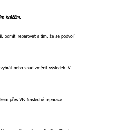
ným hráčům.
l, odmítl reparovat s tím, že se podvolí
 vyhrát nebo snad změnit výsledek. V
tokem přes VP. Následné reparace