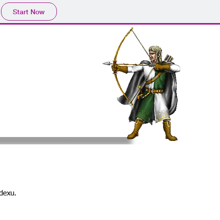
Start Now
y
Artefakty
dexu.