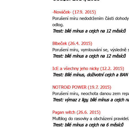
-Nováček- (17.9. 2015)
Porušení míru nedodržením části dohody 
odlog.
Trest: bílé mínus a cejch na 12 měsíců
Blbeček (26.4. 2015)
Porušení míru, vymlouvání se, výsledně
Trest: bílé mínus a cejch na 12 měsíců
IcE a všechny jeho nicky (12.2. 2015)
Trest: Bílé mínus, doživotní cejch a BAN
NOTROiD POWER (19.7. 2015)
Porušení míru, neochota danou zem rep
Trest: výmaz z ligy, bílé mínus a cejch 
Pagan witch (26.6. 2015)
Multilog do rasovky a obcházení pravidel
Trest: bílé mínus a cejch na 6 měsíců