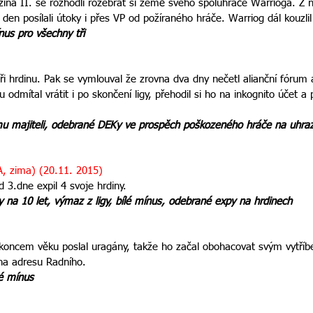
ina II. se rozhodli rozebrat si země svého spoluhráče Warrioga. Z něj
den posílali útoky i přes VP od požíraného hráče. Warriog dál kouzlil
ínus pro všechny tři
ři hrdinu. Pak se vymlouval že zrovna dva dny nečetl alianční fórum a
u odmítal vrátit i po skončení ligy, přehodil si ho na inkognito účet a 
u majiteli, odebrané DEKy ve prospěch poškozeného hráče na uhrazen
A, zima) (20.11. 2015)
 3.dne expil 4 svoje hrdiny.
 na 10 let, výmaz z ligy, bílé mínus, odebrané expy na hrdinech
áč koncem věku poslal uragány, takže ho začal obohacovat svým vytř
 na adresu Radního.
lé mínus