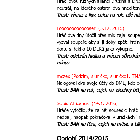
Hráči dvou různých aliancí Družina a Druž
neutrál, na kterého ostatní dva hned ten 
Trest: výmaz z ligy, cejch na rok, bílé m
Looooooooooooser (5.12. 2015)
Hráč dva dny útočil přes mír, zajal soupe
vyzval soupeře aby si ji dobyl zpět, hrdin
dortu si řekl o 10 DEKů jako výkupné.
Trest: odebrán hrdina a vrácen původním
mínus
mczex (Podzim, sluníčko, sluníčko1, TM
Nalogoval dva svoje účty do DM1, kde od
Trest: BAN na rok, cejch na všechny účty
Scipio Africanus (14.1. 2016)
Hráče vytočilo, že na něj sousedící hr
nedbal, naopak pokračoval v urážkách i
Trest: BAN na fóra, cejch na měsíc a bí
Období 2014/2015