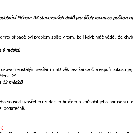
a odebrání Plénem RS stanovených deků pro účely reparace poškoze
tomto případě byl problém spíše v tom, že i když hráč věděl, že chybi
na 6 měsíců
lužoval neustálým sesíláním SD věk bez šance či alespoň pokusu jej
 člena RS.
na 12 měsíců
jeho soused uzavřel mír s dalším hráčem a způsobil jeho porušení ú
šel dodatečně.
5)