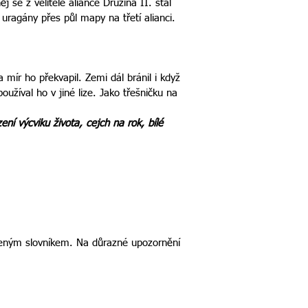
 se z velitele aliance Družina II. stal
 uragány přes půl mapy na třetí alianci.
 mír ho překvapil. Zemi dál bránil i když
používal ho v jiné lize. Jako třešničku na
í výcviku života, cejch na rok, bílé
íbeným slovníkem. Na důrazné upozornění